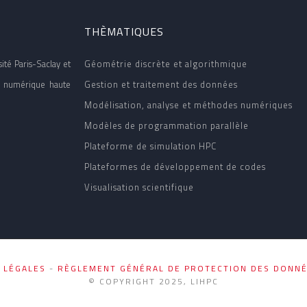
THÈMATIQUES
ité Paris-Saclay et
Géométrie discrète et algorithmique
ion numérique haute
Gestion et traitement des données
Modélisation, analyse et méthodes numériques
Modèles de programmation parallèle
Plateforme de simulation HPC
Plateformes de développement de codes
Visualisation scientifique
 LÉGALES
-
RÈGLEMENT GÉNÉRAL DE PROTECTION DES DONNÉ
© COPYRIGHT 2025, LIHPC