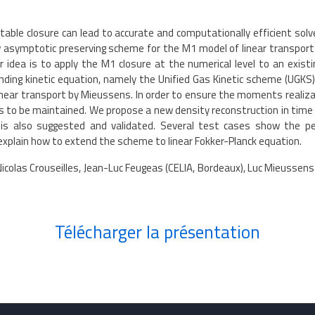
ble closure can lead to accurate and computationally efficient solver
asymptotic preserving scheme for the M1 model of linear transport
idea is to apply the M1 closure at the numerical level to an exist
ding kinetic equation, namely the Unified Gas Kinetic scheme (UGKS) 
near transport by Mieussens. In order to ensure the moments realizab
s to be maintained. We propose a new density reconstruction in time t
 is also suggested and validated. Several test cases show the p
explain how to extend the scheme to linear Fokker-Planck equation.
 Nicolas Crouseilles, Jean-Luc Feugeas (CELIA, Bordeaux), Luc Mieusse
Télécharger la présentation