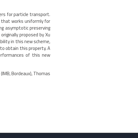
s for particle transport.
 that works uniformly for
ing asymptotic preserving
originally proposed by Xu
ility in this new scheme,
o obtain this property. A
erformances of this new
ns (IMB, Bordeaux), Thomas