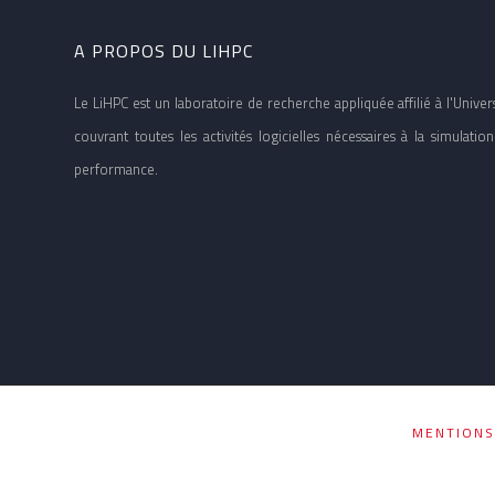
A PROPOS DU LIHPC
Le LiHPC est un laboratoire de recherche appliquée affilié à l'Univers
couvrant toutes les activités logicielles nécessaires à la simulat
performance.
MENTIONS